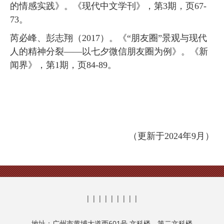
的情感实践》。《
现代中文学刊》，第
3
期，页
67-
73
。
芮必峰、彭志翔（
2017
）。《“朋友圈”景观与现代
人的精神分裂——以七夕微信朋友圈为例》。
《新
闻界》，第
1
期，页
84-89
。
（更新于2024年9月）
| | | | | | | | |
地址：广州市黄埔大道西601号 文科楼、第二文科楼