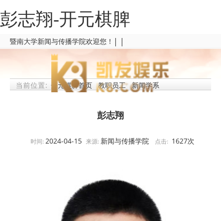
彭志翔-开元棋脾
| |
暨南大学新闻与传播学院欢迎您！
当前位置:
开元棋脾首页
教职员工
新闻学系
彭志翔
2024-04-15
新闻与传播学院
1627
次
时间:
来源:
点击: