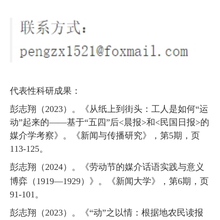
代表性科研成果：
彭志翔（
2023
）。《从纸上到街头：工人是如何
“
运
动
”
起来的
——
基于
“
五四
”
后
<
晨报
>
和
<
民国日报
>
的
媒介学考察》。《
新闻与传播研究》，第
5
期，页
113-125
。
彭志翔（
2024
）。《
劳动节的媒介话语实践与意义
博弈（
1919
—
1929
）
》。《
新闻大学》，第
6
期，页
91-101
。
彭志翔（
2023
）。《
“
动
”
之以情：根据地农民读报