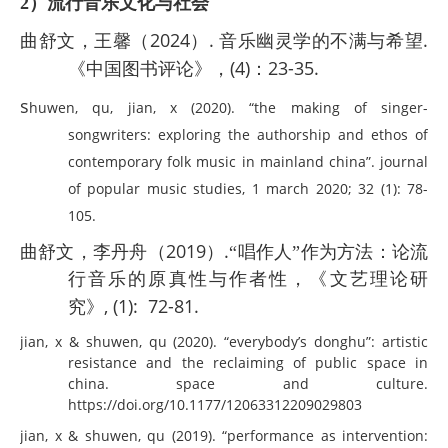
2）流行音乐文化与社会
2024
.
.
曲舒文，王馨
（
）
音乐幽灵学的不满与希望
(4)
23-35.
《中国图书评论》，
：
s
huwen, qu, jian, x (2020). “the making of singer-
songwriters: exploring the authorship and ethos of
contemporary folk music in mainland china”. journal
of popular music studies, 1 march 2020; 32 (1): 78-
105.
2019
.
曲舒文，李丹舟（
）
“唱作人”作为方法：论流
行音乐的原真性与作者性，《文艺理论研
, (1):
72-81.
究》
jian, x & shuwen, qu (2020). “everybody’s donghu”: artistic
resistance and the reclaiming of public space in
china. space and culture.
https://doi.org/10.1177/12063312209029803
jian, x & shuwen, qu (2019). “performance as intervention: