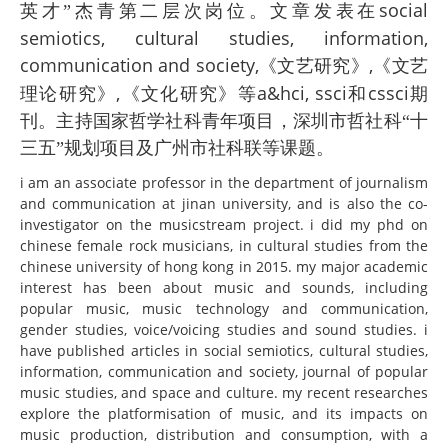
social
英才”杰青第二层次岗位。文章发表在
semiotics, cultural studies, information,
communication and society
,
,
《文艺研究》
《文艺
,
a&hci, ssci
cssci
理论研究》
《文化研究》等
和
期
刊。主持国家哲学社科青年项目，深圳市哲社科“十
三五”规划项目及广州市社科联等课题。
i am an associate professor in the department of journalism
and communication at jinan university, and is also the co-
investigator on the musicstream project. i did my phd on
chinese female rock musicians, in cultural studies from the
chinese university of hong kong in 2015. my major academic
interest has been about music and sounds, including
popular music, music technology and communication,
gender studies, voice/voicing studies and sound studies. i
have published articles in social semiotics, cultural studies,
information, communication and society, journal of popular
music studies, and space and culture. my recent researches
explore the platformisation of music, and its impacts on
music production, distribution and consumption, with a